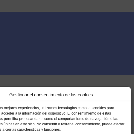
Gestionar el consentimiento de las cookies
las mejores experiencias, utilizamos tecnologías como las cookies para
 acceder a la información del dispositivo. El consentimiento de estas
os permitirá procesar datos como el comportamiento de navegación o las
es únicas en este sitio. No consentir o retirar el consentimiento, puede afectar
a ciertas características y funciones.