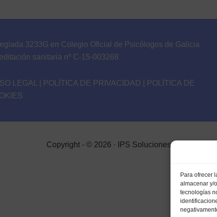
egiada 3233G en Colegio Oficial de Psicólogos de Galicia
editación sanitaria nº C-15-003268
ISO LEGAL
|
POLÍTICA DE PRIVACIDAD
|
POLÍTICA DE
OKIES
Copyright - © 2026 · IPS Soluciones
Para ofrecer 
almacenar y/o
tecnologías n
identificacion
negativamente 