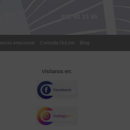
981 92 33 95
igencia emocional
Consulta OnLine
Blog
Visítanos en: