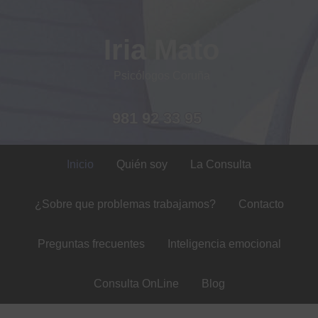
Iria Mato
Psicólogos Coruña
981 92 33 95
Inicio
Quién soy
La Consulta
¿Sobre que problemas trabajamos?
Contacto
Preguntas frecuentes
Inteligencia emocional
Consulta OnLine
Blog